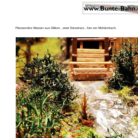
Fliessendes Wasser aus Silikon...statt Giessharz...hier ein Mühlenbach.